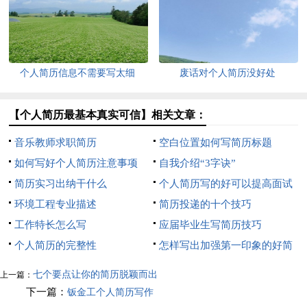
个人简历信息不需要写太细
废话对个人简历没好处
【个人简历最基本真实可信】相关文章：
音乐教师求职简历
空白位置如何写简历标题
如何写好个人简历注意事项
自我介绍“3字诀”
简历实习出纳干什么
个人简历写的好可以提高面试
环境工程专业描述
的机会
简历投递的十个技巧
工作特长怎么写
应届毕业生写简历技巧
个人简历的完整性
怎样写出加强第一印象的好简
历
七个要点让你的简历脱颖而出
上一篇：
下一篇：
钣金工个人简历写作