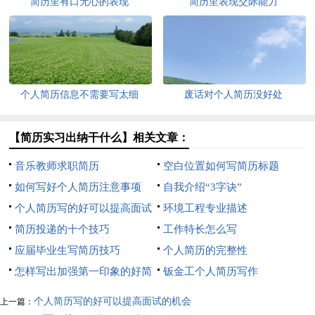
简历里有口无心的表现
简历里表现交际能力
个人简历信息不需要写太细
废话对个人简历没好处
【简历实习出纳干什么】相关文章：
音乐教师求职简历
空白位置如何写简历标题
如何写好个人简历注意事项
自我介绍“3字诀”
个人简历写的好可以提高面试
环境工程专业描述
的机会
简历投递的十个技巧
工作特长怎么写
应届毕业生写简历技巧
个人简历的完整性
怎样写出加强第一印象的好简
钣金工个人简历写作
历
个人简历写的好可以提高面试的机会
上一篇：