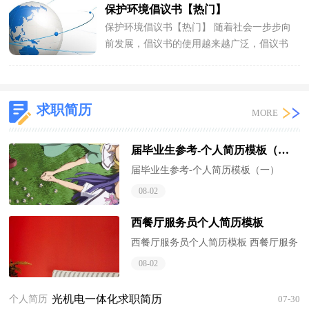
保护环境倡议书【热门】
保护环境倡议书【热门】 随着社会一步步向
前发展，倡议书的使用越来越广泛，倡议书
有利于倡议者交代清楚倡议活动的原因，
以...
求职简历
MORE
届毕业生参考-个人简历模板（一）
届毕业生参考-个人简历模板（一）
个人简历 个人概况:
08-02
意向: ________________ 姓 名:
____________...
西餐厅服务员个人简历模板
西餐厅服务员个人简历模板 西餐厅服务
员个人简历模板姓 名：大学生个人
08-02
简历网 年 龄： 21户口所在： 湛江
国 籍： 中...
光机电一体化求职简历
个人简历
07-30