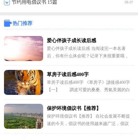
节约用电倡议书 15篇
w
08-07
热门推荐
爱心伴孩子成长读后感
爱心伴孩子成长读后感 当阅读完一本名著
后，你有什么体会呢？记录下来很重要哦，
一起来写一篇读后感吧。那么你真的懂得怎
么...
草房子读后感400字
草房子读后感400字 《草房子》讀後感400字
【一】 調皮可愛的桑桑、秀氣美麗的白
雀、孝順懂事的細馬、文靜的蔣一...
保护环境倡议书【推荐】
保护环境倡议书【推荐】 在社会发展不断提
速的今天，倡议书的使用越来越广泛，倡议
书具有广泛的群众性的特征。那么问题来...