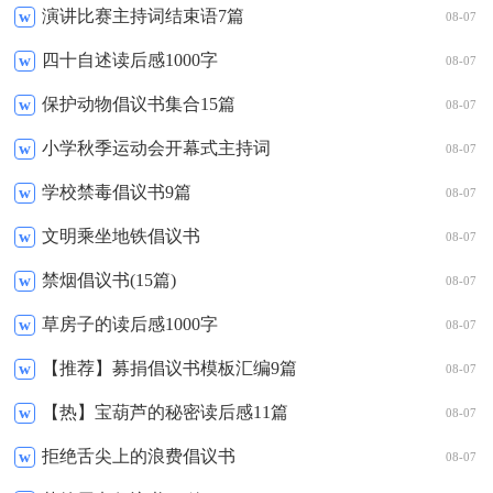
演讲比赛主持词结束语7篇
w
08-07
四十自述读后感1000字
w
08-07
保护动物倡议书集合15篇
w
08-07
小学秋季运动会开幕式主持词
w
08-07
学校禁毒倡议书9篇
w
08-07
文明乘坐地铁倡议书
w
08-07
禁烟倡议书(15篇)
w
08-07
草房子的读后感1000字
w
08-07
【推荐】募捐倡议书模板汇编9篇
w
08-07
【热】宝葫芦的秘密读后感11篇
w
08-07
拒绝舌尖上的浪费倡议书
w
08-07