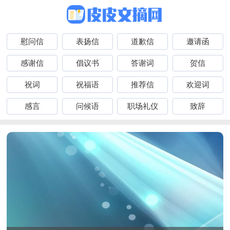
慰问信
表扬信
道歉信
邀请函
感谢信
倡议书
答谢词
贺信
祝词
祝福语
推荐信
欢迎词
感言
问候语
职场礼仪
致辞