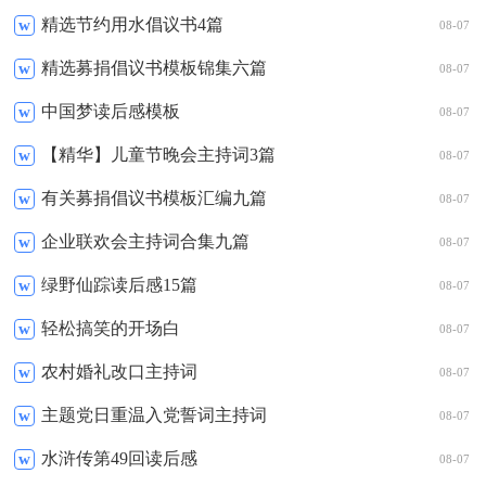
精选节约用水倡议书4篇
w
08-07
精选募捐倡议书模板锦集六篇
w
08-07
中国梦读后感模板
w
08-07
【精华】儿童节晚会主持词3篇
w
08-07
有关募捐倡议书模板汇编九篇
w
08-07
企业联欢会主持词合集九篇
w
08-07
绿野仙踪读后感15篇
w
08-07
轻松搞笑的开场白
w
08-07
农村婚礼改口主持词
w
08-07
主题党日重温入党誓词主持词
w
08-07
水浒传第49回读后感
w
08-07