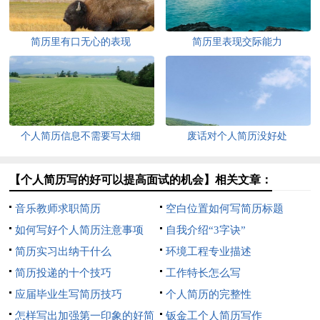
简历里有口无心的表现
简历里表现交际能力
个人简历信息不需要写太细
废话对个人简历没好处
【个人简历写的好可以提高面试的机会】相关文章：
音乐教师求职简历
空白位置如何写简历标题
如何写好个人简历注意事项
自我介绍“3字诀”
简历实习出纳干什么
环境工程专业描述
简历投递的十个技巧
工作特长怎么写
应届毕业生写简历技巧
个人简历的完整性
怎样写出加强第一印象的好简
钣金工个人简历写作