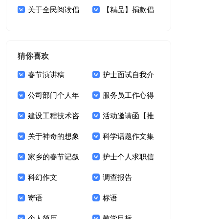
议书
关于全民阅读倡
议书集锦7篇
【精品】捐款倡
议书合集九篇
议书范文汇总十篇
猜你喜欢
春节演讲稿
护士面试自我介
公司部门个人年
绍合集15篇
服务员工作心得
度总结
建设工程技术咨
体会
活动邀请函【推
询合同(集锦13篇)
关于神奇的想象
荐】
科学话题作文集
作文400字三篇
家乡的春节记叙
锦九篇
护士个人求职信
文(15篇)
科幻作文
调查报告
寄语
标语
个人简历
教学目标