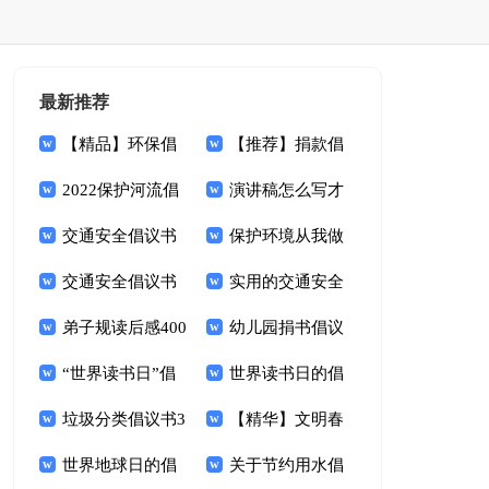
最新推荐
【精品】环保倡
【推荐】捐款倡
议书范文合集八篇
2022保护河流倡
议书范文集合9篇
演讲稿怎么写才
议书
交通安全倡议书
打动人
保护环境从我做
(集锦15篇)
交通安全倡议书
起倡议书五篇
实用的交通安全
范文六篇
弟子规读后感400
倡议书4篇
幼儿园捐书倡议
字
“世界读书日”倡
书
世界读书日的倡
议书
垃圾分类倡议书3
议书
【精华】文明春
篇
世界地球日的倡
节倡议书3篇
关于节约用水倡