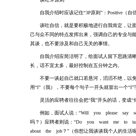
自我介绍时应该记住“3P原则”：Positive（自信）
谈吐自信，就是要积极地进行自我肯定，让
己与众不同的特点发挥出来，强调自己的专业与
其谈，也不要涉及和自己无关的事情。
自我介绍应简洁明了，给面试人留下思路清
长，话不宜太多，最好控制在五分钟之内。
不要一谈起自己就口若悬河，滔滔不绝，以
用“I”（我），不要每个句子一开头就冒出一个“
灵活的应聘者往往会把“我”开头的话，变成“
例如，面试人说：“Will you please say s
吗？）应聘者则说：“Do you want me to talk ab
about the job？”（你想让我谈谈我个人