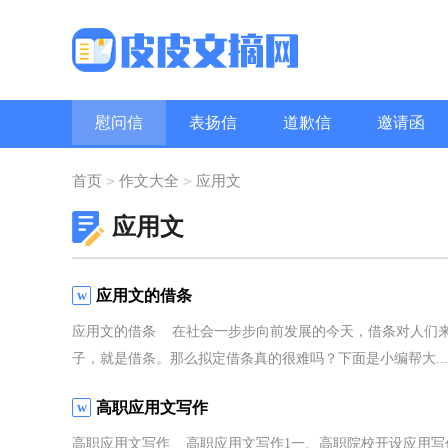
慰问信
表扬信
道歉信
邀请函
问候语
职场礼仪
致辞
>
>
首页
作文大全
应用文
应用文
应用文的借条
应用文的借条 在社会一步步向前发展的今天，借条对人们
子，就是借条。那么拟定借条真的很难吗？下面是小编帮大...
高职应用文写作
高职应用文写作 高职应用文写作1一、高职院校开设应用写