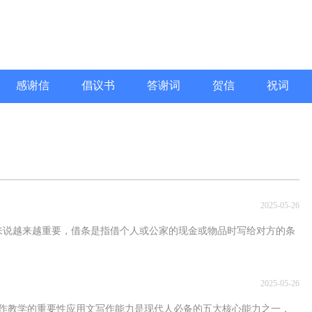
感谢信
倡议书
答谢词
贺信
祝词
2025-05-26
来说越来越重要，借条是指借个人或公家的现金或物品时写给对方的条
2025-05-26
作教学的重要性应用文写作能力是现代人必备的五大核心能力之一，