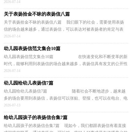
以先参考范文，以下是小编为大家整理的地铁...
2026-07-14
关于表扬拾金不昧的表扬信八篇
关于表扬拾金不昧的表扬信八篇 我们眼下的社会，需要使用表扬
信的场合越来越多，通过表扬信，可以表达对被表扬者的肯定与表
扬。那要怎么写好表扬信呢？下面是小编收集整理的表扬...
2026-07-14
幼儿园表扬信范文集合10篇
幼儿园表扬信范文集合10篇 在快速变化和不断变革的新
时代，能够利用到表扬信的场合越来越多，表扬信具有发文的公开性
的特点。你所见过的表扬信是什么样的...
2026-07-14
幼儿园给幼儿表扬信7篇
幼儿园给幼儿表扬信7篇 随着社会不断地进步，越来越
多的场合要用到表扬信，表扬信可以张贴、登报，也可以在电台、电
视台播放。那么，怎么去写表扬信呢？下面是小...
2026-07-13
给幼儿园孩子的表扬信合集7篇
给幼儿园孩子的表扬信合集7篇 现如今，我们都跟表扬信有着直接