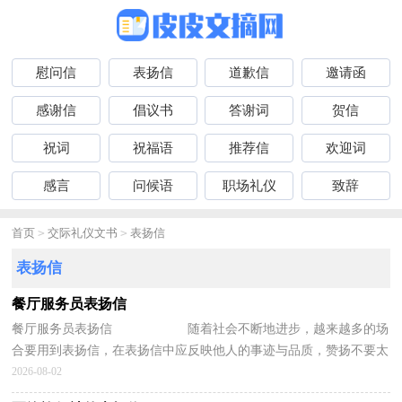
慰问信
表扬信
道歉信
邀请函
感谢信
倡议书
答谢词
贺信
祝词
祝福语
推荐信
欢迎词
感言
问候语
职场礼仪
致辞
首页
>
交际礼仪文书
>
表扬信
表扬信
餐厅服务员表扬信
餐厅服务员表扬信 随着社会不断地进步，越来越多的场
合要用到表扬信，在表扬信中应反映他人的事迹与品质，赞扬不要太
过分。相信很多朋友都对写表扬信感到非...
2026-08-02