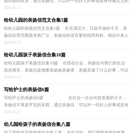
或间接的联系，通过表扬信，可以对一些好人好事或是有传播意义的
事迹进行表彰。还是对表扬信一筹莫展吗？以下是小...
2026-07-13
给幼儿园的表扬信范文合集5篇
给幼儿园的表扬信范文合集5篇 在充满活力，日益开放的今天，表
扬信应用范围愈来愈广泛，表扬信的语言要热情而简朴。相信许多人
会觉得表扬信很难写吧，下面是小编整理的给幼儿园...
2026-07-13
给幼儿园孩子表扬信合集10篇
给幼儿园孩子表扬信合集10篇 在现在社会，表扬信与我们的生活
息息相关，表扬信是侧重表扬被表扬者，表扬其做了什么好事，可以
不是当事人自己写。来参考自己需要的表扬信吧！以下是...
2026-07-13
写给护士的表扬信6篇
写给护士的表扬信6篇 在社会一步步向前发展的今天，
表扬信不再是罕见的东西，通过表扬信，可以对一些好人好事或是有
传播意义的事迹进行表彰。来参考自己需要...
2026-07-13
幼儿园给孩子的表扬信合集八篇
幼儿园给孩子的表扬信合集八篇 在生活中，我们都跟表扬信有着