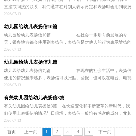
直接或间接的联系，我们通常在对别人表示肯定和表扬时会用到表扬
信。在写之前，可以先参考范文，下面是小编收集整理...
2026-07-13
幼儿园给幼儿表扬信10篇
幼儿园给幼儿表扬信10篇 在社会一步步向前发展的今
天，很多地方都会使用到表扬信，表扬信是对他人的行为表示赞扬的
信函。你所见过的表扬信是什么样的呢？下...
2026-07-13
幼儿园给幼儿表扬信九篇
幼儿园给幼儿表扬信九篇 在现在的社会生活中，表扬信
使用的情况越来越多，表扬信可以张贴、登报，也可以在电台、电视
台播放。怎么写表扬信才能避免踩雷呢？下...
2026-07-13
有关幼儿园给幼儿表扬信3篇
有关幼儿园给幼儿表扬信3篇 在快速变化和不断变革的新时代，我
们使用上表扬信的情况与日俱增，表扬信一般均有感谢的成分，尤其
是表扬的事迹同写信人有关时，更要在表扬信中表达...
2026-07-13
1
2
3
4
5
首页
上一页
下一页