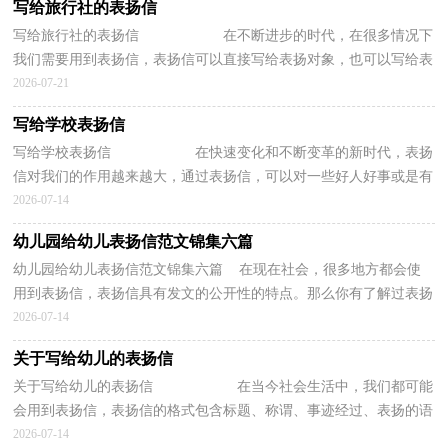
写给旅行社的表扬信
写给旅行社的表扬信 在不断进步的时代，在很多情况下
我们需要用到表扬信，表扬信可以直接写给表扬对象，也可以写给表
扬对象的所属单位，还可以写给报刊社、电...
2026-07-21
写给学校表扬信
写给学校表扬信 在快速变化和不断变革的新时代，表扬
信对我们的作用越来越大，通过表扬信，可以对一些好人好事或是有
传播意义的事迹进行表彰。那么，怎么去写...
2026-07-14
幼儿园给幼儿表扬信范文锦集六篇
幼儿园给幼儿表扬信范文锦集六篇 在现在社会，很多地方都会使
用到表扬信，表扬信具有发文的公开性的特点。那么你有了解过表扬
信吗？下面是小编为大家收集的幼儿园给幼儿表扬信...
2026-07-14
关于写给幼儿的表扬信
关于写给幼儿的表扬信 在当今社会生活中，我们都可能
会用到表扬信，表扬信的格式包含标题、称谓、事迹经过、表扬的语
句、学习的语句。那么你有了解过表扬...
2026-07-14