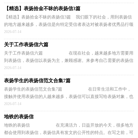
【精选】表扬拾金不昧的表扬信3篇
【精选】表扬拾金不昧的表扬信3篇 我们眼下的社会，用到表扬信
的地方越来越多，表扬信是向特定受信者表达对被表扬者优秀品行颂
扬之情的一种专用书信。如何写一份恰当的表扬...
2026-07-14
关于工作表扬信六篇
关于工作表扬信六篇 在现在社会，越来越多地方需要用
到表扬信，表扬信以表扬为主，兼顾感谢。来参考自己需要的表扬信
吧！下面是小编整理的工作表扬信7篇，欢迎阅...
2026-07-14
表扬学生的表扬信范文合集7篇
表扬学生的表扬信范文合集7篇 在日常生活和工作中，
接触并使用表扬信的人越来越多，表扬信可以直接写给表扬对象，也
可以写给表扬对象的所属单位，还可以写给报...
2026-07-14
地铁的表扬信
地铁的表扬信 在充满活力，日益开放的今天，很多地方
都会使用到表扬信，表扬信具有发文的公开性的特点。在写之前，可