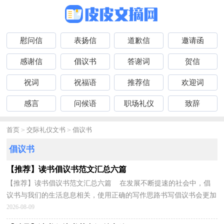
慰问信
表扬信
道歉信
邀请函
感谢信
倡议书
答谢词
贺信
祝词
祝福语
推荐信
欢迎词
感言
问候语
职场礼仪
致辞
首页
>
交际礼仪文书
>
倡议书
倡议书
【推荐】读书倡议书范文汇总六篇
【推荐】读书倡议书范文汇总六篇 在发展不断提速的社会中，倡
议书与我们的生活息息相关，使用正确的写作思路书写倡议书会更加
事半功倍。怎么写倡议书才能避免踩雷呢？以下是小...
2026-08-09