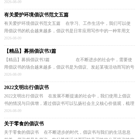
会更加事半功倍。大家知道倡议书的格式吗？以下是...
2026-08-09
有关爱护环境倡议书范文五篇
有关爱护环境倡议书范文五篇 在学习、工作生活中，我们可以使
用倡议书的机会越来越多，倡议书是日常应用写作中的一种常用文
体。那么你有了解过倡议书吗？以下是小编帮大家整理...
2026-08-09
【精品】募捐倡议书3篇
【精品】募捐倡议书3篇 在不断进步的社会中，需要使
用倡议书的场合越来越多，倡议书是为倡议、发起某项活动而写的号
召性的公开提议性的专用书信。还是对倡...
2026-08-09
2022文明出行倡议书
2022文明出行倡议书 在发展不断提速的社会中，我们使用上倡议
书的情况与日俱增，通过倡议书可以弘扬社会主义核心价值观，梳理
具有奉献爱心的精神，营造一个更美好和谐的社会。那...
2026-08-09
关于零食的倡议书
关于零食的倡议书 在不断进步的时代，倡议书与我们的生活息息