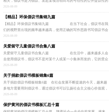
相关，倡议书是为倡议、发起某项活动而写的号召性的公开提议性的
专用书信。写起倡议书来就毫无头绪？以下是小编整...
2026-08-09
【精品】环保倡议书集锦九篇
【精品】环保倡议书集锦九篇 在当下社会，倡议书在我
们的视野里出现的频率越来越高，使用正确的写作思路书写倡议书会
更加事半功倍。如何写一份恰当的倡议...
2026-08-09
关爱留守儿童倡议书合集八篇
关爱留守儿童倡议书合集八篇 在生活中，越来越多人会
去使用倡议书，倡议书不是对某个人或某一小集体而发的，它的受众
往往是广大群众，或是部门的所有人，或是一...
2026-08-09
关于捐款倡议书模板锦集6篇
关于捐款倡议书模板锦集6篇 在社会发展不断提速的今天，越来越
多地方需要用到倡议书，通过倡议书可以弘扬社会主义核心价值观，
梳理具有奉献爱心的精神，营造一个更美好和谐的社...
2026-08-09
保护黄河的倡议书模板汇总十篇
保护黄河的倡议书模板汇总十篇 随着社会一步步向前发展，越来