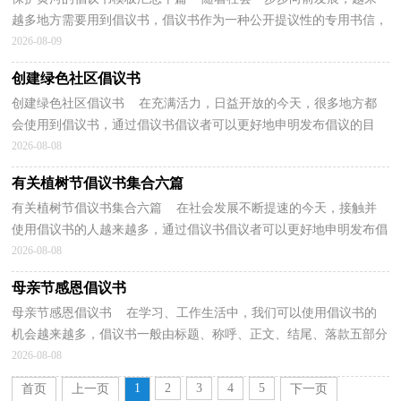
越多地方需要用到倡议书，倡议书作为一种公开提议性的专用书信，
其在写作上有一定的规范。但是你知道怎样才能写的...
2026-08-09
创建绿色社区倡议书
创建绿色社区倡议书 在充满活力，日益开放的今天，很多地方都
会使用到倡议书，通过倡议书倡议者可以更好地申明发布倡议的目
的。但是你知道怎样才能写的好吗？以下是小编收集整理...
2026-08-08
有关植树节倡议书集合六篇
有关植树节倡议书集合六篇 在社会发展不断提速的今天，接触并
使用倡议书的人越来越多，通过倡议书倡议者可以更好地申明发布倡
议的目的。写起倡议书来就毫无头绪？下面是小编为...
2026-08-08
母亲节感恩倡议书
母亲节感恩倡议书 在学习、工作生活中，我们可以使用倡议书的
机会越来越多，倡议书一般由标题、称呼、正文、结尾、落款五部分
组成。还是对倡议书一筹莫展吗？以下是小编为大家...
2026-08-08
1
2
3
4
5
首页
上一页
下一页