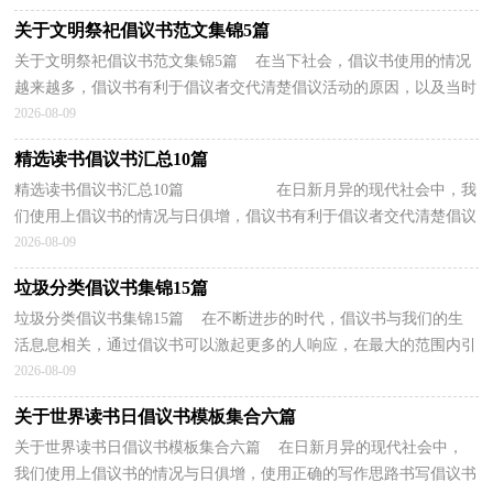
关于文明祭祀倡议书范文集锦5篇
关于文明祭祀倡议书范文集锦5篇 在当下社会，倡议书使用的情况
越来越多，倡议书有利于倡议者交代清楚倡议活动的原因，以及当时
的各种背景事实。相信许多人会觉得倡议书很难写...
2026-08-09
精选读书倡议书汇总10篇
精选读书倡议书汇总10篇 在日新月异的现代社会中，我
们使用上倡议书的情况与日俱增，倡议书有利于倡议者交代清楚倡议
活动的原因，以及当时的各种背景事实。...
2026-08-09
垃圾分类倡议书集锦15篇
垃圾分类倡议书集锦15篇 在不断进步的时代，倡议书与我们的生
活息息相关，通过倡议书可以激起更多的人响应，在最大的范围内引
人们起共鸣。那么你有了解过倡议书吗？下面是小编收...
2026-08-09
关于世界读书日倡议书模板集合六篇
关于世界读书日倡议书模板集合六篇 在日新月异的现代社会中，
我们使用上倡议书的情况与日俱增，使用正确的写作思路书写倡议书