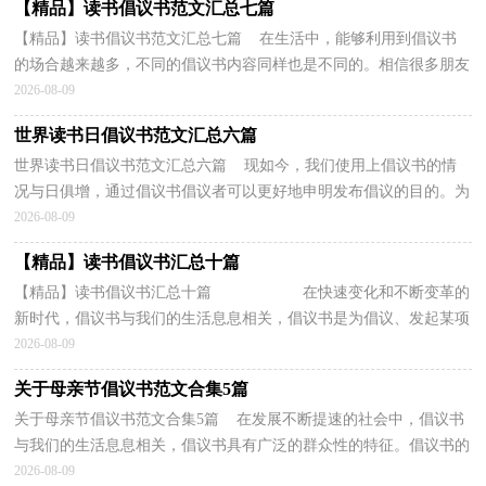
【精品】读书倡议书范文汇总七篇
【精品】读书倡议书范文汇总七篇 在生活中，能够利用到倡议书
的场合越来越多，不同的倡议书内容同样也是不同的。相信很多朋友
都对写倡议书感到非常苦恼吧，下面是小编收集整理...
2026-08-09
世界读书日倡议书范文汇总六篇
世界读书日倡议书范文汇总六篇 现如今，我们使用上倡议书的情
况与日俱增，通过倡议书倡议者可以更好地申明发布倡议的目的。为
了让您在写倡议书中更加简单方便，下面是小编为大...
2026-08-09
【精品】读书倡议书汇总十篇
【精品】读书倡议书汇总十篇 在快速变化和不断变革的
新时代，倡议书与我们的生活息息相关，倡议书是为倡议、发起某项
活动而写的号召性的公开提议性的专用...
2026-08-09
关于母亲节倡议书范文合集5篇
关于母亲节倡议书范文合集5篇 在发展不断提速的社会中，倡议书
与我们的生活息息相关，倡议书具有广泛的群众性的特征。倡议书的
注意事项有许多，你确定会写吗？下面是小编精心整...
2026-08-09