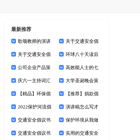
最新推荐
歌颂教师的演讲
关于交通安全倡
稿
关于交通安全倡
议书汇总六篇
环球八十天读后
议书集合五篇
公司企业产品策
感
高效能人士的七
划书模板
庆六一主持词汇
个习惯读后感
大学圣诞晚会策
总六篇
【精品】环保倡
划书范本
【推荐】捐款倡
议书范文合集八篇
2022保护河流倡
议书范文集合9篇
演讲稿怎么写才
议书
交通安全倡议书
打动人
保护环境从我做
(集锦15篇)
交通安全倡议书
起倡议书五篇
实用的交通安全