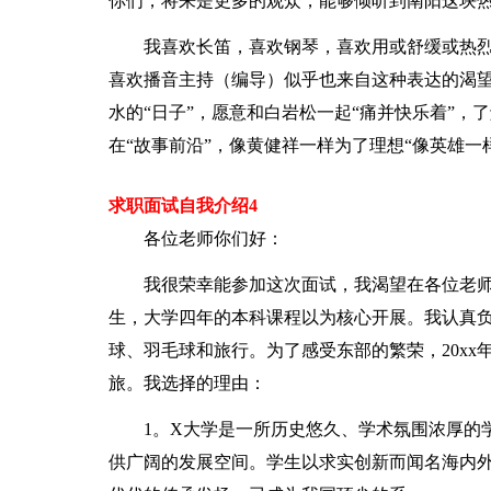
你们，将来是更多的观众，能够倾听到南阳这块
我喜欢长笛，喜欢钢琴，喜欢用或舒缓或热
喜欢播音主持（编导）似乎也来自这种表达的渴
水的“日子”，愿意和白岩松一起“痛并快乐着”，
在“故事前沿”，像黄健祥一样为了理想“像英雄一
求职面试自我介绍4
各位老师你们好：
我很荣幸能参加这次面试，我渴望在各位老师
生，大学四年的本科课程以为核心开展。我认真
球、羽毛球和旅行。为了感受东部的繁荣，20x
旅。我选择的理由：
1。X大学是一所历史悠久、学术氛围浓厚的
供广阔的发展空间。学生以求实创新而闻名海内外