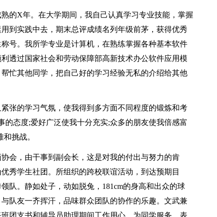
成熟的X年。在大学期间，我自己认真学习专业技能，掌握
运用到实践中去，期末总评成绩名列年级前茅，获得优秀
生称号。我所学专业是计算机，在熟练掌握各种基本软件
顺利透过国家社会和劳动保障部高新技术办公软件应用模
，帮忙其他同学，把自己好的学习经验无私的介绍给其他
又紧张的学习气氛，使我得到多方面不同程度的锻炼和考
事的态度;爱好广泛使我十分充实;众多的朋友使我倍感富
难和挑战。
画协会，由干事到副会长，这是对我的付出与努力的肯
为优秀学生社团。所组织的跨校联谊活动，到达预期目
领队。静如处子，动如脱兔，181cm的身高和出众的球
，与队友一齐挥汗，品味群众团队的协作的乐趣。文武兼
任班团支书和辅导员助理期间工作用心，为同学服务，表