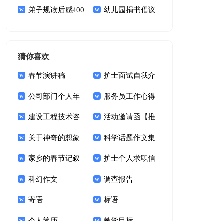
范文六篇
弟子规读后感400
倡议书4篇
幼儿园捐书倡议
字
书
猜你喜欢
春节演讲稿
护士面试自我介
公司部门个人年
绍合集15篇
服务员工作心得
度总结
建设工程技术咨
体会
活动邀请函【推
询合同(集锦13篇)
关于神奇的想象
荐】
科学话题作文集
作文400字三篇
家乡的春节记叙
锦九篇
护士个人求职信
文(15篇)
科幻作文
调查报告
寄语
标语
个人简历
教学目标