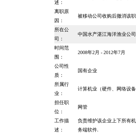
述：
离职原
被移动公司收购后撤消该职
因：
所在公
中国水产湛江海洋渔业公司
司：
时间范
2008年2月 - 2012年7月
围：
公司性
国有企业
质：
所属行
计算机业（硬件、网络设备
业：
担任职
网管
位：
工作描
负责维护该企业上下所有机
述：
务端软件.