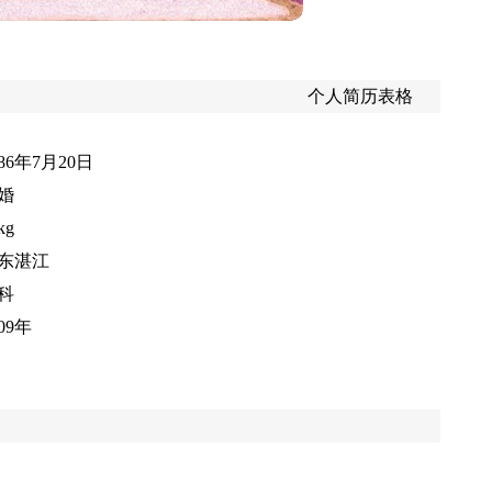
个人简历表格
986年7月20日
婚
kg
东湛江
科
09年