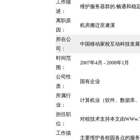
工作描
维护服务器群的.畅通和稳
述：
离职原
机房搬迁至遂溪
因：
所在公
中国移动家校互动科技发展
司：
时间范
2007年4月 - 2008年1月
围：
公司性
国有企业
质：
所属行
计算机业（软件、数据库、
业：
担任职
对校技术支持本文由WWw.Y
位：
工作描
主要维护各校园各点的服务