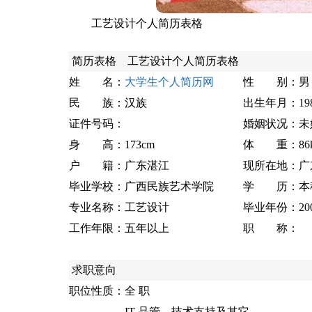
工艺设计个人简历表格
简历表格
工艺设计个人简历表格
姓 名：
大学生个人简历网
性 别：
男
民 族：
汉族
出生年月：
1
证件号码：
婚姻状况：
未
身 高：
173cm
体 重：
86
户 籍：
广东湛江
现所在地：
广
毕业学校：
广西民族艺术学院
学 历：
本
专业名称：
工艺设计
毕业年份：
20
工作年限：
五年以上
职 称：
求职意向
职位性质：
全 职
IT-品管、技术支持及其它