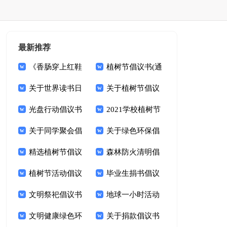
最新推荐
《香肠穿上红鞋
植树节倡议书(通
子》读后感
关于世界读书日
用15篇)
关于植树节倡议
倡议书合集五篇
光盘行动倡议书
书
2021学校植树节
范文集锦5篇
关于同学聚会倡
倡议书
关于绿色环保倡
议书集锦六篇
精选植树节倡议
议书集合6篇
森林防火清明倡
书4篇
植树节活动倡议
议书
毕业生捐书倡议
书15篇
文明祭祀倡议书
书15篇
地球一小时活动
范文汇总五篇
文明健康绿色环
倡议书15篇
关于捐款倡议书