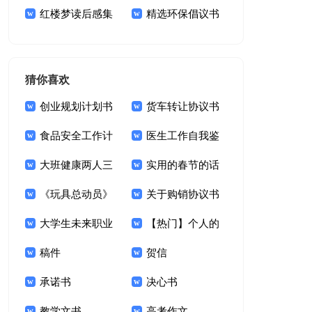
保倡议书
红楼梦读后感集
集锦6篇
精选环保倡议书
合15篇
模板集锦五篇
猜你喜欢
创业规划计划书
货车转让协议书
食品安全工作计
医生工作自我鉴
划
大班健康两人三
定【精】
实用的春节的话
足教案
《玩具总动员》
题的作文合集十篇
关于购销协议书
观后感
大学生未来职业
范文10篇
【热门】个人的
生涯规划
稿件
简历
贺信
承诺书
决心书
教学文书
高考作文