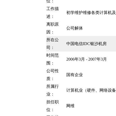
位：
工作描
初学维护维修各类计算机及
述：
离职原
公司解体
因：
所在公
中国电信IDC银沙机房
司：
时间范
2006年3月 - 2007年3月
围：
公司性
国有企业
质：
所属行
计算机业（硬件、网络设备
业：
担任职
网维
位：