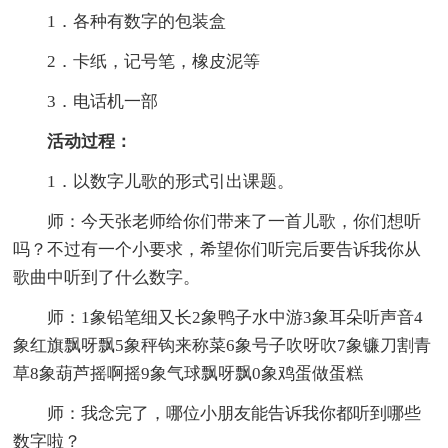
1．各种有数字的包装盒
2．卡纸，记号笔，橡皮泥等
3．电话机一部
活动过程：
1．以数字儿歌的形式引出课题。
师：今天张老师给你们带来了一首儿歌，你们想听
吗？不过有一个小要求，希望你们听完后要告诉我你从
歌曲中听到了什么数字。
师：1象铅笔细又长2象鸭子水中游3象耳朵听声音4
象红旗飘呀飘5象秤钩来称菜6象号子吹呀吹7象镰刀割青
草8象葫芦摇啊摇9象气球飘呀飘0象鸡蛋做蛋糕
师：我念完了，哪位小朋友能告诉我你都听到哪些
数字啦？