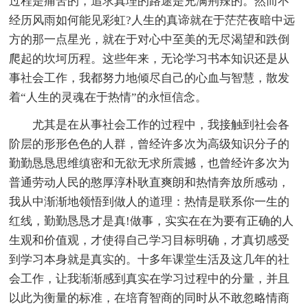
过程是痛苦的，追求真理的路途是充满荆辣的。然而不
经历风雨如何能见彩虹?人生的真谛就在于茫茫夜暗中远
方的那一点星光，就在于对心中至美的无尽渴望和跌倒
爬起的坎坷历程。这些年来，无论学习书本知识还是从
事社会工作，我都努力地倾尽自己的心血与智慧，散发
着“人生的灵魂在于热情”的永恒信念。
尤其是在从事社会工作的过程中，我接触到社会各
阶层的形形色色的人群，曾经许多次为高级知识分子的
勤勤恳恳思维缜密和无欲无求所震撼，也曾经许多次为
普通劳动人民的憨厚淳朴耿直爽朗和热情奔放所感动，
我从中渐渐地领悟到做人的道理：热情是联系你一生的
红线，勤勤恳恳才是真!做事，实实在在为要有正确的人
生观和价值观，才使得自己学习目标明确，才真切感受
到学习本身就是真实的。十多年课堂生活及这几年的社
会工作，让我渐渐感到真实在学习过程中的分量，并且
以此为衡量的标准，在培育智商的同时从不敢忽略情商