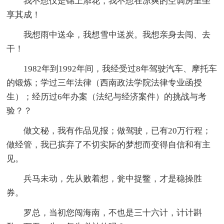
我不想仅是锦上添花，我不想在凉爽的空调房里坐
享其成！
我想雨中送伞，我想雪中送炭。我想亲身去闯、去
干！
1982年到1992年间，我经受过8年驾驶汽车、摩托车
的锻炼；学过三年法律（西南政法学院法律专业函授
生）；经历过6年办案（法纪与经济案件）的挑战与考
验？？
做文秘，我有作品见报；做驾驶，已有20万行程；
做经管，我已摈弃了不切实际的梦想而变得自信和有主
见。
兵马未动，先从败着想，瓮中捉鳖，才是稳操胜
券。
罗总，当初您闯海南，不也是三十六计，计计斟