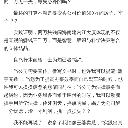
酌，万无一失，每失必补的吗？
最坏的打算不就是要变卖公司价值500万的房子、车
子吗？
实践证明，两万块钱闯海南建内江大厦体现的不仅
是直观的赚钱三千万，而是智慧、胆识与科学决策融合
的立体结晶。
良鸟择木而栖，士为知己者“容”。
当公司需要宣传、誊写文书时，也许我可以提笔“滥
竽充数”；当您为了提高办事效率而自己驾车的时候，也
许我可以换换疲惫的您偕同前往；当公司为法律事务而
起纠纷，因为业务增多而难于应付的时候，我可以动腿
挥手用所学法律，伶牙俐齿，摇旗呐喊，竭力为公司解
一分忧虑，增一寸利润，挽一点损失？？
我不能再说了，说多了我怕像王婆卖瓜，“实践出真