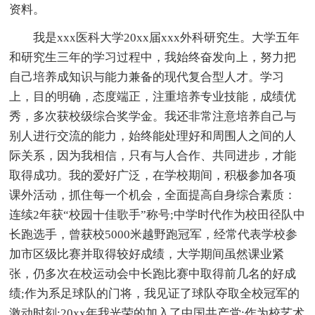
资料。
我是xxx医科大学20xx届xxx外科研究生。大学五年
和研究生三年的学习过程中，我始终奋发向上，努力把
自己培养成知识与能力兼备的现代复合型人才。学习
上，目的明确，态度端正，注重培养专业技能，成绩优
秀，多次获校级综合奖学金。我还非常注意培养自己与
别人进行交流的能力，始终能处理好和周围人之间的人
际关系，因为我相信，只有与人合作、共同进步，才能
取得成功。我的爱好广泛，在学校期间，积极参加各项
课外活动，抓住每一个机会，全面提高自身综合素质：
连续2年获“校园十佳歌手”称号;中学时代作为校田径队中
长跑选手，曾获校5000米越野跑冠军，经常代表学校参
加市区级比赛并取得较好成绩，大学期间虽然课业紧
张，仍多次在校运动会中长跑比赛中取得前几名的好成
绩;作为系足球队的门将，我见证了球队夺取全校冠军的
激动时刻;20xx年我光荣的加入了中国共产党;作为校艺术