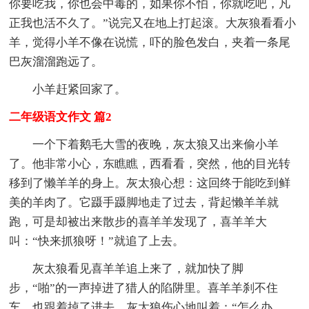
你要吃我，你也会中毒的，如果你不怕，你就吃吧，凡
正我也活不久了。”说完又在地上打起滚。大灰狼看看小
羊，觉得小羊不像在说慌，吓的脸色发白，夹着一条尾
巴灰溜溜跑远了。
小羊赶紧回家了。
二年级语文作文 篇2
一个下着鹅毛大雪的夜晚，灰太狼又出来偷小羊
了。他非常小心，东瞧瞧，西看看，突然，他的目光转
移到了懒羊羊的身上。灰太狼心想：这回终于能吃到鲜
美的羊肉了。它蹑手蹑脚地走了过去，背起懒羊羊就
跑，可是却被出来散步的喜羊羊发现了，喜羊羊大
叫：“快来抓狼呀！”就追了上去。
灰太狼看见喜羊羊追上来了，就加快了脚
步，“啪”的一声掉进了猎人的陷阱里。喜羊羊刹不住
车，也跟着掉了进去。灰太狼伤心地叫着：“怎么办