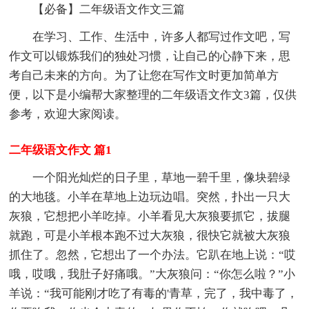
【必备】二年级语文作文三篇
在学习、工作、生活中，许多人都写过作文吧，写
作文可以锻炼我们的独处习惯，让自己的心静下来，思
考自己未来的方向。为了让您在写作文时更加简单方
便，以下是小编帮大家整理的二年级语文作文3篇，仅供
参考，欢迎大家阅读。
二年级语文作文 篇1
一个阳光灿烂的日子里，草地一碧千里，像块碧绿
的大地毯。小羊在草地上边玩边唱。突然，扑出一只大
灰狼，它想把小羊吃掉。小羊看见大灰狼要抓它，拔腿
就跑，可是小羊根本跑不过大灰狼，很快它就被大灰狼
抓住了。忽然，它想出了一个办法。它趴在地上说：“哎
哦，哎哦，我肚子好痛哦。”大灰狼问：“你怎么啦？”小
羊说：“我可能刚才吃了有毒的'青草，完了，我中毒了，