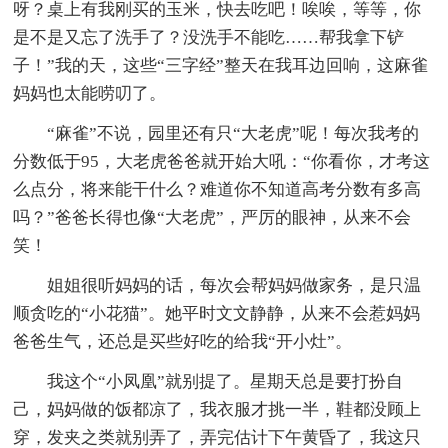
呀？桌上有我刚买的玉米，快去吃吧！唉唉，等等，你
是不是又忘了洗手了？没洗手不能吃……帮我拿下铲
子！”我的天，这些“三字经”整天在我耳边回响，这麻雀
妈妈也太能唠叨了。
“麻雀”不说，园里还有只“大老虎”呢！每次我考的
分数低于95，大老虎爸爸就开始大吼：“你看你，才考这
么点分，将来能干什么？难道你不知道高考分数有多高
吗？”爸爸长得也像“大老虎”，严厉的眼神，从来不会
笑！
姐姐很听妈妈的话，每次会帮妈妈做家务，是只温
顺贪吃的“小花猫”。她平时文文静静，从来不会惹妈妈
爸爸生气，还总是买些好吃的给我“开小灶”。
我这个“小凤凰”就别提了。星期天总是要打扮自
己，妈妈做的饭都凉了，我衣服才挑一半，鞋都没顾上
穿，发夹之类就别弄了，弄完估计下午黄昏了，我这只