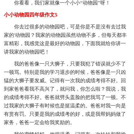
你看看，我们家就像一个小小“动物园”呀！
小小动物园四年级作文5
你去过很多的动物园吧，可是你是不是没有去过我
家的'动物园？我家的动物园虽然动物不多，但每天都丰
富精彩，我感觉这是最好的动物园，下面我就给你讲一
讲我家的动物园吧！
我的爸爸像一只大狮子，只要我犯了错误就少不了
一顿骂。特别是我的学习退步的时候，爸爸像是一只凶
猛的大狮子要发威。记得有一次我的成绩考得不好。回
到家爸爸看我不高兴了，就问我，你怎么啦？我说，我
的成绩考得不好。爸爸就劈头盖脸的把我骂了一顿。不
过我家的大狮子有时候也是挺温柔的。爸爸对我一向是
有赏有罚。只要是我的成绩考的好，或是我帮妈妈做了
家务，爸爸一定会给我奖励的。