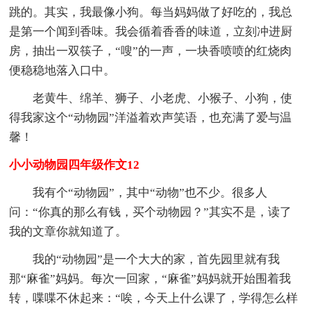
跳的。其实，我最像小狗。每当妈妈做了好吃的，我总
是第一个闻到香味。我会循着香香的味道，立刻冲进厨
房，抽出一双筷子，“嗖”的一声，一块香喷喷的红烧肉
便稳稳地落入口中。
老黄牛、绵羊、狮子、小老虎、小猴子、小狗，使
得我家这个“动物园”洋溢着欢声笑语，也充满了爱与温
馨！
小小动物园四年级作文12
我有个“动物园”，其中“动物”也不少。很多人
问：“你真的那么有钱，买个动物园？”其实不是，读了
我的文章你就知道了。
我的“动物园”是一个大大的家，首先园里就有我
那“麻雀”妈妈。每次一回家，“麻雀”妈妈就开始围着我
转，喋喋不休起来：“唉，今天上什么课了，学得怎么样