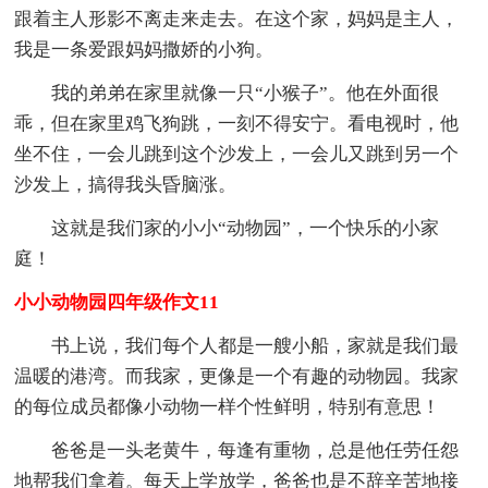
跟着主人形影不离走来走去。在这个家，妈妈是主人，
我是一条爱跟妈妈撒娇的小狗。
我的弟弟在家里就像一只“小猴子”。他在外面很
乖，但在家里鸡飞狗跳，一刻不得安宁。看电视时，他
坐不住，一会儿跳到这个沙发上，一会儿又跳到另一个
沙发上，搞得我头昏脑涨。
这就是我们家的小小“动物园”，一个快乐的小家
庭！
小小动物园四年级作文11
书上说，我们每个人都是一艘小船，家就是我们最
温暖的港湾。而我家，更像是一个有趣的动物园。我家
的每位成员都像小动物一样个性鲜明，特别有意思！
爸爸是一头老黄牛，每逢有重物，总是他任劳任怨
地帮我们拿着。每天上学放学，爸爸也是不辞辛苦地接