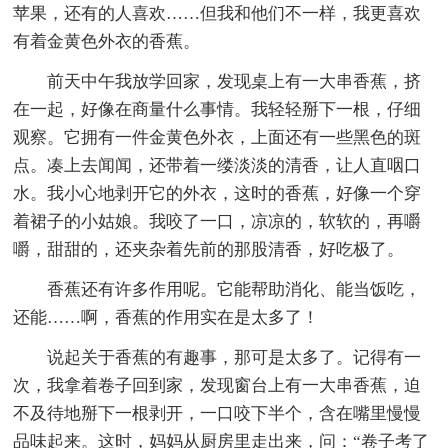
苹果，还有的人喜欢……但我和他们不一样，我更喜欢
有着金黄色外衣的香蕉。
前天中午我放学回家，发现桌上有一大串香蕉，挤
在一起，好像在商量什么事情。我轻轻掰下一根，仔细
观察。它拥有一件金黄色外衣，上面还有一些黑色的斑
点。凑上去闻闻，还带着一缕淡淡的清香，让人直咽口
水。我小心地剥开它的外衣，这时的香蕉，好像一个穿
着裙子的小姑娘。我咬了一口，凉凉的，软软的，再嚼
嚼，甜甜的，还夹杂着先前的那股清香，好吃极了。
香蕉还有许多作用呢。它能帮助消化、能当饭吃，
还能……啊，香蕉的作用实在是太多了！
说起关于香蕉的有趣事，那可是太多了。记得有一
次，我拿着卷子回到家，发现窗台上有一大串香蕉，迫
不及待地掰下一根剥开，一口咬下半个，含在嘴里慢慢
品味起来。这时，妈妈从厨房里走出来，问：“卷子考了