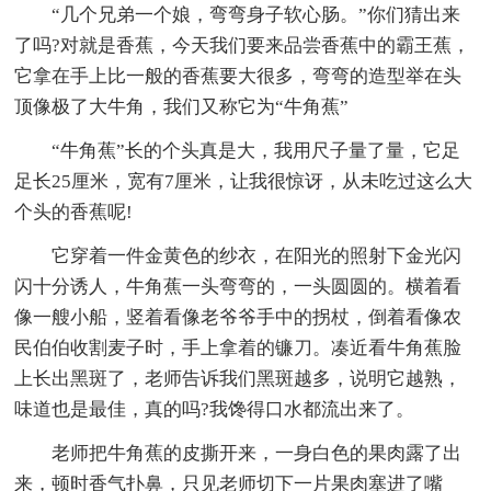
“几个兄弟一个娘，弯弯身子软心肠。”你们猜出来
了吗?对就是香蕉，今天我们要来品尝香蕉中的霸王蕉，
它拿在手上比一般的香蕉要大很多，弯弯的造型举在头
顶像极了大牛角，我们又称它为“牛角蕉”
“牛角蕉”长的个头真是大，我用尺子量了量，它足
足长25厘米，宽有7厘米，让我很惊讶，从未吃过这么大
个头的香蕉呢!
它穿着一件金黄色的纱衣，在阳光的照射下金光闪
闪十分诱人，牛角蕉一头弯弯的，一头圆圆的。横着看
像一艘小船，竖着看像老爷爷手中的拐杖，倒着看像农
民伯伯收割麦子时，手上拿着的镰刀。凑近看牛角蕉脸
上长出黑斑了，老师告诉我们黑斑越多，说明它越熟，
味道也是最佳，真的吗?我馋得口水都流出来了。
老师把牛角蕉的皮撕开来，一身白色的果肉露了出
来，顿时香气扑鼻，只见老师切下一片果肉塞进了嘴