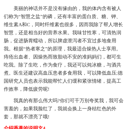
美丽的神话并不是没有缘由的，我的体内含有被人
们称为“智慧之盐”的磷，还有丰富的蛋白质、糖、钾、
维生素A和C，同时纤维素也很多，因而我除了帮人增长
智慧，还是相当好的营养水果。我味甘性寒，可清热润
肠，促进肠胃蠕动，所以脾虚泄泻者不宜过多地食用
我。根据“热者寒之”的原理，我最适合燥热人士享用。
痔疮出血者、因燥热而致胎动不安的准妈妈们，都可生
吃我。除了生吃，作为食疗，我还可以炖冰糖，与酒共
煮。医生还建议高血压患者多食用我，可以降低血压;德
国研究人员也表示我能帮忙人们缓和紧张情绪，提高工
作效率，降低疲劳呢!
我真的有那么伟大吗?你们可千万别夸奖我，我可会
害羞的，如果我脸红了，我就会换上一身桔红色的外
套，那就不漂亮了哦!
介绍香蕉的说明文4