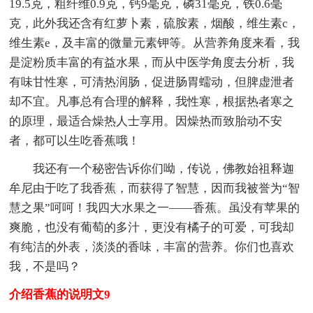
19.5克，粗纤维0.9克，钙9毫克，磷31毫克，铁0.6毫
克，此外我还含有红萝卜素，硫胺素，烟酸，维生素c，
维生素e，及丰富的微量元素钾等。从营养角度来看，我
是淀粉质丰富的有益水果，而从中医学角度去分析，我
有味甘性寒，可清热润肠，促进肠胃蠕动，但脾虚泄者
却不宜。凡事总有合理的解释，我性寒，根据热者寒之
的原理，最适合燥热人士享用。因燥热而致胎动不安
者，都可以生吃香蕉哦！
我还有一个秘密告诉你们呦，传说，佛教始祖释迦
牟尼由于吃了我香蕉，而获得了智慧，因而我被誉为“智
慧之果”呵呵！我四大水果之一——香蕉。虽没有苹果的
爽脆，也没有葡萄的多汁，更没有橘子的可爱，可我却
有纯洁的外表，淡淡的香味，丰富的营养。你们也喜欢
我，不是吗？
介绍香蕉的说明文9