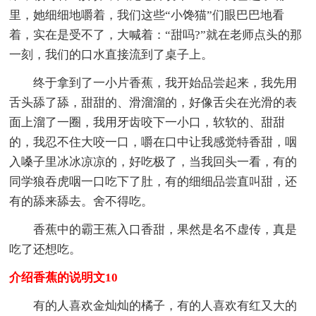
里，她细细地嚼着，我们这些“小馋猫”们眼巴巴地看
着，实在是受不了，大喊着：“甜吗?”就在老师点头的那
一刻，我们的口水直接流到了桌子上。
终于拿到了一小片香蕉，我开始品尝起来，我先用
舌头舔了舔，甜甜的、滑溜溜的，好像舌尖在光滑的表
面上溜了一圈，我用牙齿咬下一小口，软软的、甜甜
的，我忍不住大咬一口，嚼在口中让我感觉特香甜，咽
入嗓子里冰冰凉凉的，好吃极了，当我回头一看，有的
同学狼吞虎咽一口吃下了肚，有的细细品尝直叫甜，还
有的舔来舔去。舍不得吃。
香蕉中的霸王蕉入口香甜，果然是名不虚传，真是
吃了还想吃。
介绍香蕉的说明文10
有的人喜欢金灿灿的橘子，有的人喜欢有红又大的