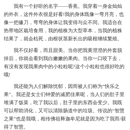
我有一个好听的名字——香蕉。我穿着一身金灿灿
的外衣，这件外衣很是好看!我的身体既像一弯月亮，也
像一把镰刀，弯弯的身体让我变得与众不同。我适合在
热带地区栽培食用，我的植株为大型草本，当我的植株
结果了，就会枯死，由根状茎新长出的吸根继续繁殖。
我不仅好看，而且甜美。当你把我黄澄澄的外套脱
掉后，你就会看到我白嫩嫩的果肉。当你一口咬下去，
有没有发现我果肉中的小粒粒呢?这个小粒粒也很好吃的
哦!
我还能为人们解除忧郁，因而被人们称为“快乐之
果”。我还是女士们钟爱的减肥佳果呢，当人们的肚子里
堆满了饭菜，吃了我以后，肚子里的东西会变少。我既
可以帮助消化，又可以清除肠道中的垃圾。传说的“智慧
之果”也是我哦，相传佛祖释迦牟尼就是因为吃了我而/获
得了智慧。