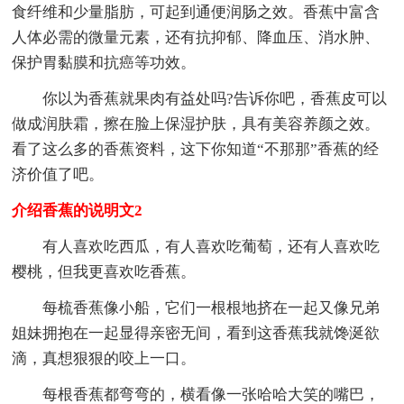
食纤维和少量脂肪，可起到通便润肠之效。香蕉中富含
人体必需的微量元素，还有抗抑郁、降血压、消水肿、
保护胃黏膜和抗癌等功效。
你以为香蕉就果肉有益处吗?告诉你吧，香蕉皮可以
做成润肤霜，擦在脸上保湿护肤，具有美容养颜之效。
看了这么多的香蕉资料，这下你知道“不那那”香蕉的经
济价值了吧。
介绍香蕉的说明文2
有人喜欢吃西瓜，有人喜欢吃葡萄，还有人喜欢吃
樱桃，但我更喜欢吃香蕉。
每梳香蕉像小船，它们一根根地挤在一起又像兄弟
姐妹拥抱在一起显得亲密无间，看到这香蕉我就馋涎欲
滴，真想狠狠的咬上一口。
每根香蕉都弯弯的，横看像一张哈哈大笑的嘴巴，