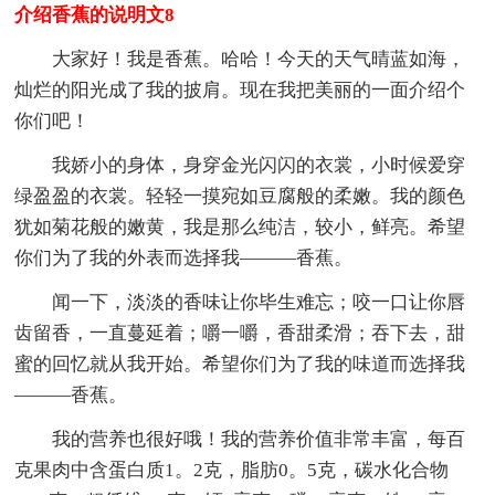
介绍香蕉的说明文8
大家好！我是香蕉。哈哈！今天的天气晴蓝如海，
灿烂的阳光成了我的披肩。现在我把美丽的一面介绍个
你们吧！
我娇小的身体，身穿金光闪闪的衣裳，小时候爱穿
绿盈盈的衣裳。轻轻一摸宛如豆腐般的柔嫩。我的颜色
犹如菊花般的嫩黄，我是那么纯洁，较小，鲜亮。希望
你们为了我的外表而选择我———香蕉。
闻一下，淡淡的香味让你毕生难忘；咬一口让你唇
齿留香，一直蔓延着；嚼一嚼，香甜柔滑；吞下去，甜
蜜的回忆就从我开始。希望你们为了我的味道而选择我
———香蕉。
我的营养也很好哦！我的营养价值非常丰富，每百
克果肉中含蛋白质1。2克，脂肪0。5克，碳水化合物