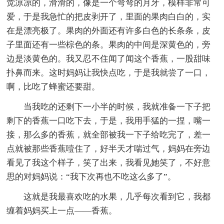
觉凉凉的，滑滑的，像是一个弯弯的月牙，模样非常可
爱，于是我急忙的把皮剥开了，里面的果肉白白的，实
在是漂亮极了。果肉的外面还有许多白色的长条条，皮
子里面还有一些棕色的条。果肉的中间是深黄色的，旁
边是淡黄色的。我又忍不住闻了闻这个香蕉，一股甜味
扑鼻而来。这时妈妈让我快点吃，于是我就尝了一口，
啊，比吃了蜂蜜还要甜。
当我吃的还剩下一小半的时候，我就准备一下子把
剩下的香蕉一口吃下去，于是，我用手猛的一捏，嘴一
接，那么多的香蕉，就全部被我一下子给吃完了，差一
点就被那些香蕉噎住了，好半天才喘过气，妈妈在旁边
看见了我这个样子，笑了出来，我看见她笑了，不好意
思的对妈妈说：“我下次再也不吃这么多了”。
这就是我最喜欢吃的水果，几乎每次看到它，我都
缠着妈妈买上一点——香蕉。