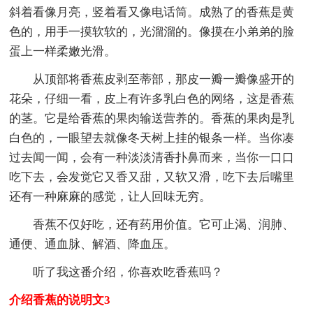
斜着看像月亮，竖着看又像电话筒。成熟了的香蕉是黄
色的，用手一摸软软的，光溜溜的。像摸在小弟弟的脸
蛋上一样柔嫩光滑。
从顶部将香蕉皮剥至蒂部，那皮一瓣一瓣像盛开的
花朵，仔细一看，皮上有许多乳白色的网络，这是香蕉
的茎。它是给香蕉的果肉输送营养的。香蕉的果肉是乳
白色的，一眼望去就像冬天树上挂的银条一样。当你凑
过去闻一闻，会有一种淡淡清香扑鼻而来，当你一口口
吃下去，会发觉它又香又甜，又软又滑，吃下去后嘴里
还有一种麻麻的感觉，让人回味无穷。
香蕉不仅好吃，还有药用价值。它可止渴、润肺、
通便、通血脉、解酒、降血压。
听了我这番介绍，你喜欢吃香蕉吗？
介绍香蕉的说明文3