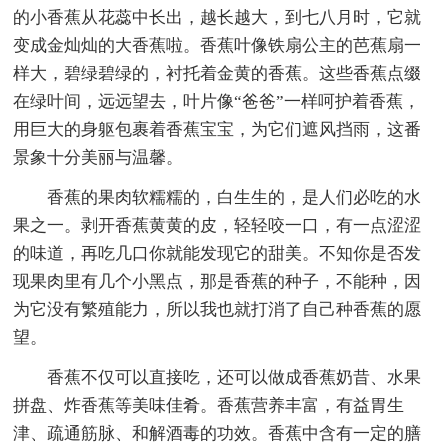
的小香蕉从花蕊中长出，越长越大，到七八月时，它就
变成金灿灿的大香蕉啦。香蕉叶像铁扇公主的芭蕉扇一
样大，碧绿碧绿的，衬托着金黄的香蕉。这些香蕉点缀
在绿叶间，远远望去，叶片像“爸爸”一样呵护着香蕉，
用巨大的身躯包裹着香蕉宝宝，为它们遮风挡雨，这番
景象十分美丽与温馨。
香蕉的果肉软糯糯的，白生生的，是人们必吃的水
果之一。剥开香蕉黄黄的皮，轻轻咬一口，有一点涩涩
的味道，再吃几口你就能发现它的甜美。不知你是否发
现果肉里有几个小黑点，那是香蕉的种子，不能种，因
为它没有繁殖能力，所以我也就打消了自己种香蕉的愿
望。
香蕉不仅可以直接吃，还可以做成香蕉奶昔、水果
拼盘、炸香蕉等美味佳肴。香蕉营养丰富，有益胃生
津、疏通筋脉、和解酒毒的功效。香蕉中含有一定的膳