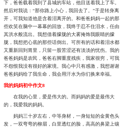
下，爸爸载着我到了县城的车站，他目送着我上了车。
然后对我说：“那你路上小心，我回去了。”于是转身离
开，可我知道他是含着泪离开的。和爸爸妈妈一起的那
些欢笑在脑中一幕幕的回放，我终于忍不住泪水，任由
其洪水般流出。我想借着朦胧的大雾掩饰我眼睛的朦
胧，我想把心底的那些话倒出。可所有的话和着泪水都
又重新回到胃里，只留一股苦涩还有淡淡的忧伤。我的
爸爸妈妈是农民，爸爸右脚重度残疾，我家很穷，可我
不怨恨我没有很好的家境。我心中只有感激，我想谢谢
爸爸妈妈给了我生命，我会用汗水为你们换来幸福。
我的妈妈初中作文8
在我的心里，爱是伟大的。而妈妈的爱是最伟大
的，我爱我的妈妈。
妈妈三十岁左右，中等身材，一身短短的金黄色头
发，一双弯弯的柳眉，白里透红的脸，高高的鼻梁上镶