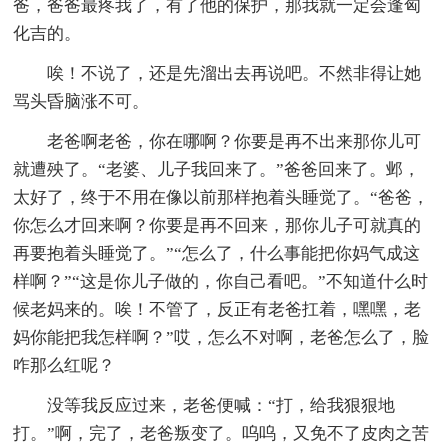
爸，爸爸最疼我了，有了他的保护，那我就一定会逢匈
化吉的。
唉！不说了，还是先溜出去再说吧。不然非得让她
骂头昏脑涨不可。
老爸啊老爸，你在哪啊？你要是再不出来那你儿可
就遭殃了。“老婆、儿子我回来了。”爸爸回来了。邺，
太好了，终于不用在像以前那样抱着头睡觉了。“爸爸，
你怎么才回来啊？你要是再不回来，那你儿子可就真的
再要抱着头睡觉了。”“怎么了，什么事能把你妈气成这
样啊？”“这是你儿子做的，你自己看吧。”不知道什么时
候老妈来的。唉！不管了，反正有老爸扛着，嘿嘿，老
妈你能把我怎样啊？”哎，怎么不对啊，老爸怎么了，脸
咋那么红呢？
没等我反应过来，老爸便喊：“打，给我狠狠地
打。”啊，完了，老爸叛变了。呜呜，又免不了皮肉之苦