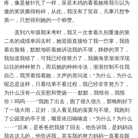
疼，像是被针扎了一样，呆若木鸡的看着她将我引以为
傲的奖状撕得粉碎，从此，我没有了笑容，凡事只想争
第一，只想得到她的一个称赞。
直到六年级期末考时，我又一次拿着久别重逢的第
二名的成绩单回去时，她迎面直接给了我一巴掌，我捂
着右脸颊，默默地听着她诉说我的不堪，静静的哭了，
我知道我错了，可我已经很努力了，我脑海里渐渐浮现
以往的种种努力，而后她的种种冷淡，渐渐控制不住我
自己，我哭着指着她，大声的质问道：“为什么，为什么
呢总是这样，只看结果不看过程，我已经非常努力了，
为什么没有一点安慰和赞扬······默默，我恨你，我恨
你！呜呜······”我跑了出去，跑了很久很久，那晚刚好下
了一场大雨，正好，没人看见我的落寞与不堪。我跑到
了公园里的亭子里，嘴里依旧喃喃道：“为什么？为什么
······”后来，是爸爸把我接了回去，他告诉我，是妈妈说
我在这儿的，他告诉我，其实我的努力妈妈一直看在眼