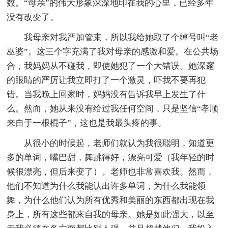
数。“母亲”的伟大形象深深地印在我的心里，已经多年
没有改变了。
我母亲对我严加管束，所以我给她取了个绰号叫“老
巫婆”。这三个字充满了我对母亲的感激和爱。在公共场
合，我妈妈从不碰我，即使她犯了一个大错误。她深邃
的眼睛的严厉让我立即打了一个激灵，吓我不要再犯
错。当我晚上回家时，妈妈没有告诉我早上发生了什
么。然而，她从来没有给过我任何空间，只是坚信“孝顺
来自于一根棍子”，这也是我最头疼的事。
从很小的时候起，老师们就认为我很聪明，知道更
多的单词，嘴巴甜，舞跳得好，漂亮可爱（我年轻的时
候很漂亮，但后来变了）。老师也非常喜欢我。然而，
他们不知道为什么我能认出许多单词，为什么我能领
舞，为什么他们认为所有优秀和美丽的东西都出现在我
身上，所有这些都来自我的母亲。她是如此强大，以至