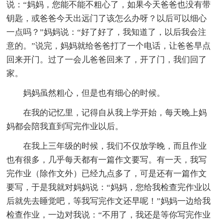
说：“妈妈，您能不能不粗心了，如果今天爸爸也没有带
钥匙，或爸爸今天出远门了该怎么办呀？以后可以细心
一点吗？”妈妈说：“好了好了，我知道了，以后我会注
意的。”说完，妈妈就给爸爸打了一个电话，让爸爸早点
回来开门。过了一会儿爸爸回来了，开了门，我们回了
家。
妈妈虽然粗心，但是也有细心的时候。
在我的记忆里，记得自从我上学开始，每天晚上妈
妈都会陪我直到写完作业以后。
在我上三年级的时候，我们不仅放学晚，而且作业
也有很多，几乎每天都有一篇作文要写。有一天，我写
完作业（除作文外）已经九点多了，可是还有一篇作文
要写，于是我就对妈妈说：“妈妈，您给我检查完作业以
后就先去睡觉吧，等我写完作文还早呢！”妈妈一边给我
检查作业，一边对我说：“不用了，我还是等你写完作业