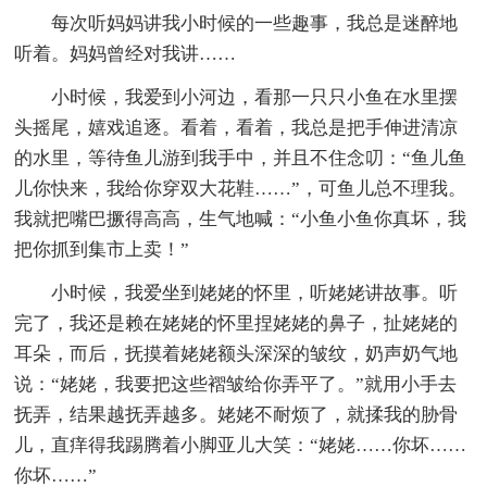
每次听妈妈讲我小时候的一些趣事，我总是迷醉地
听着。妈妈曾经对我讲……
小时候，我爱到小河边，看那一只只小鱼在水里摆
头摇尾，嬉戏追逐。看着，看着，我总是把手伸进清凉
的水里，等待鱼儿游到我手中，并且不住念叨：“鱼儿鱼
儿你快来，我给你穿双大花鞋……”，可鱼儿总不理我。
我就把嘴巴撅得高高，生气地喊：“小鱼小鱼你真坏，我
把你抓到集市上卖！”
小时候，我爱坐到姥姥的怀里，听姥姥讲故事。听
完了，我还是赖在姥姥的怀里捏姥姥的鼻子，扯姥姥的
耳朵，而后，抚摸着姥姥额头深深的皱纹，奶声奶气地
说：“姥姥，我要把这些褶皱给你弄平了。”就用小手去
抚弄，结果越抚弄越多。姥姥不耐烦了，就揉我的胁骨
儿，直痒得我踢腾着小脚亚儿大笑：“姥姥……你坏……
你坏……”