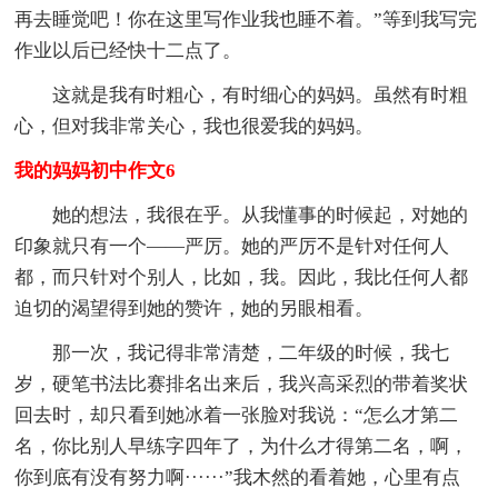
再去睡觉吧！你在这里写作业我也睡不着。”等到我写完
作业以后已经快十二点了。
这就是我有时粗心，有时细心的妈妈。虽然有时粗
心，但对我非常关心，我也很爱我的妈妈。
我的妈妈初中作文6
她的想法，我很在乎。从我懂事的时候起，对她的
印象就只有一个——严厉。她的严厉不是针对任何人
都，而只针对个别人，比如，我。因此，我比任何人都
迫切的渴望得到她的赞许，她的另眼相看。
那一次，我记得非常清楚，二年级的时候，我七
岁，硬笔书法比赛排名出来后，我兴高采烈的带着奖状
回去时，却只看到她冰着一张脸对我说：“怎么才第二
名，你比别人早练字四年了，为什么才得第二名，啊，
你到底有没有努力啊······”我木然的看着她，心里有点