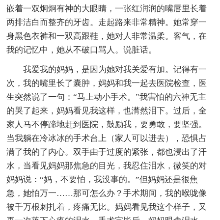
嵌着一双炯炯有神的大眼睛，一张红润润的嘴唇里长着
两排洁白而整齐的牙齿。走起路来非常精神。她常穿一
身黑色衣裤和一双高跟鞋，她对人非常温柔。客气，在
我的记忆中，她从不破口骂人。说脏话。
我爱我的妈妈，是因为她对我关爱有加。记得有一
次，我的嘴里长了囊肿，妈妈和我一起去医院检查，医
生突然说了一句：“马上动小手术。”我害怕的六神无主
的哭了起来，妈妈看见我这样，也潸然泪下。过后，全
家人马不停蹄地赶到医院，鼓励我，要勇敢，要坚强。
当我躺在冷冰冰的手术台上（家人可以进去），恐惧占
满了我的了内心。双手由于过度的紧张，都也浸出了汗
水，当看见妈妈那焦急的目光，我忍住泪水，微笑的对
妈妈说：“妈，不要怕，我没事的。”但妈妈还是很焦
急，她怕万一……那可怎么办？手术期间，我的喉咙像
被千万根刺扎着，疼痛无比。妈妈看见我这个样子，又