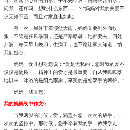
再一次落下心疼的泪水。手术完毕后，妈妈眼含泪水，
问我：还疼吗，想吃什么东西……？”妈妈对我的关爱不
仅无微不至，而且对家庭也如此。
有一次，屋外下着倾盆大雨，妈妈又要到外面收
账，不管是狂风暴雨，还是严寒酷暑，她都要去，四处
奔波，每天早出晚归，生病了，也不愿让家人知道，怕
我们担心。
妈妈，女儿想对您说：“爱是无私的，您对我的爱不
仅仅是物质上，精神上的爱才是最重要，自从我呱呱落
地以来，沐浴的是阳光雨露，享受的是您双手的呵护。”
妈妈，我爱您。
我的妈妈初中作文9
当我两岁的时候，爱，涵盖在您一次次的放手，一
次次的坚持中。那时候，您手牵着我的手，教我学走