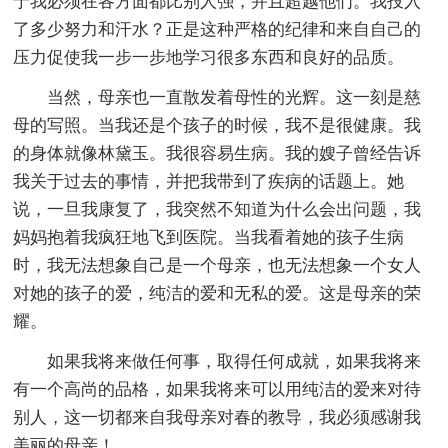
于我必须在各方面都比别人强，并且超越他们。我投入
了多少努力和汗水？正是这种严格的纪律和来自自己的
压力促使我一步一步地学习很多东西和良好的品质。
当然，母亲也一直散发着母性的光辉。这一刻是慈
母的写照。当我还是个孩子的时候，我不是很健康。我
的身体就像林黛玉。我很容易生病。我的嫂子曾经告诉
我关于过去的事情，并把我带到了疾病的话题上。她
说，一旦我康复了，我突然不知道为什么会出问题，我
妈妈抱着我疯狂地飞到医院。当我看着她的孩子生病
时，我无法想象自己是一个母亲，也无法想象一个女人
对她的孩子的爱，纯洁的爱和无私的爱。这是母亲的荣
耀。
如果我将来做任何事，取得任何成就，如果我将来
有一个高尚的品格，如果我将来可以用纯洁的爱来对待
别人，这一切都来自我母亲对春的教导，我必须感谢我
美丽的母亲！