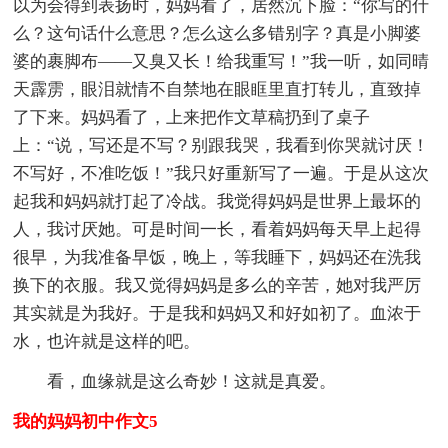
以为会得到表扬时，妈妈看了，居然沉下脸：“你写的什
么？这句话什么意思？怎么这么多错别字？真是小脚婆
婆的裹脚布——又臭又长！给我重写！”我一听，如同晴
天霹雳，眼泪就情不自禁地在眼眶里直打转儿，直致掉
了下来。妈妈看了，上来把作文草稿扔到了桌子
上：“说，写还是不写？别跟我哭，我看到你哭就讨厌！
不写好，不准吃饭！”我只好重新写了一遍。于是从这次
起我和妈妈就打起了冷战。我觉得妈妈是世界上最坏的
人，我讨厌她。可是时间一长，看着妈妈每天早上起得
很早，为我准备早饭，晚上，等我睡下，妈妈还在洗我
换下的衣服。我又觉得妈妈是多么的辛苦，她对我严厉
其实就是为我好。于是我和妈妈又和好如初了。血浓于
水，也许就是这样的吧。
看，血缘就是这么奇妙！这就是真爱。
我的妈妈初中作文5