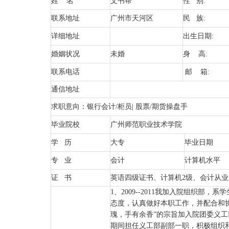
姓 名
文书帮
性 别:
联系地址
广州市天河区
民 族:
详细地址
出生日期:
婚姻状况
未婚
身 高:
联系电话
邮 箱:
通信地址
求职
意向：银行会计
/
柜员
|
股票
/
期货操盘手
毕业院校
广州师范职业技术学院
学 历
大专
毕业日期
专 业
会计
计算机水平
证 书
英语四级证书、计算机2级、会计从业
1、2009--2011我加入院组织部
态度，认真做好本职工作，并配合和
瑰，手有余香”的宗旨加入院团委义
期间担任义工部副部一职，积极组织