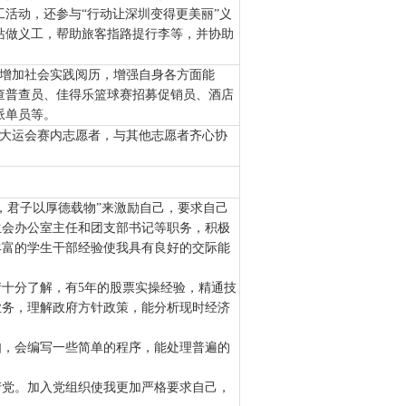
活动，还参与“行动让深圳变得更美丽”义
站做义工，帮助旅客指路提行李等，并协助
增加社会
实践
阅历，增强自身各方面能
查普查员、佳得乐篮球赛招募促销员、酒店
派单员等。
为大运会赛内志愿者，与其他志愿者齐心协
，君子以厚德载物”来激励自己，要求自己
生会办公室主任和团支部书记等职务，积极
丰富的学生干部经验使我具有良好的交际能
十分了解，有5年的股票实操经验，精通技
业务，理解政府方针政策，能分析现时经济
如，会编写一些简单的程序，能处理普遍的
产党。加入党组织使我更加严格要求自己，