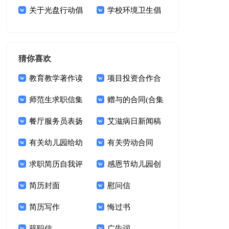
书14篇
关于光盘行动倡
学校环境卫生倡
议书模板集合9篇
议书10篇
猜你喜欢
教育教学著作读
项目投资合作合
书心得
师范生求职信集
同
赠与的合同(合集
合八篇
餐厅服务员表扬
15篇)
艾滋病日新闻稿
信
有关幼儿园给幼
范文（精选16篇）
有关劳动合同
儿表扬信3篇
求职简历自我评
感恩节幼儿园创
价15篇
简历封面
意活动方案
慰问信
简历写作
悔过书
辞职信
广告词