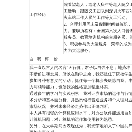
院看望老人，给老人庆生等老人院义工
工活动，跟随义工团队到深圳火车西
工作经历
火车站工作人员的工作等义工活动。
2、合理利用周末及假期时间做兼职，
力。兼职历程有：全国第六次人口普
服务员、教育培训机构前台服务员、
3、积极参与为大运服务，荣幸的成
力为大运服务。
自
我
评
价
我一直以古人的名言“天行健，君子以自强不息；地势坤
不断前进和发展。所以在勤学之余，我还担任了院校学
参加各种有意义的活动，抓住每一个机会去锻炼自我。
力与领导能力，也使我的性格更加稳重朴实。
通过多年的学习与实践积累，我对证券市场的运作与行情
术分析和基本面分析。并熟悉银行普通业务和个人理财
市场状况，并对未来经济走势作出正确判断。
本人具有很强的计算机应用水平，对办公软件能运用自
计算机问题，对计算机的运作和使用较为熟悉。
另外，在大学期间因表现优秀，我光荣地加入了中国共