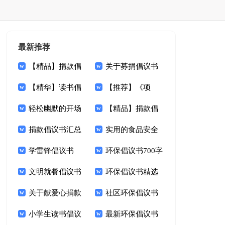
最新推荐
【精品】捐款倡
关于募捐倡议书
议书锦集9篇
【精华】读书倡
范文集锦9篇
【推荐】《项
议书锦集九篇
轻松幽默的开场
链》读后感9篇
【精品】捐款倡
白
捐款倡议书汇总
议书集合7篇
实用的食品安全
七篇
学雷锋倡议书
倡议书4篇
环保倡议书700字
1000字
文明就餐倡议书
环保倡议书精选
范文锦集九篇
关于献爱心捐款
15篇
社区环保倡议书
倡议书范文9篇
小学生读书倡议
15篇
最新环保倡议书